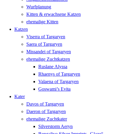
Wurfplanung
Kitten & erwachsene Katzen
ehemalige Kitten
Katzen
Viserra of Targaryen
Saera of Targaryen
Missandei of Targaryen
ehemalige Zuchtkatzen
Ruslane Alyssa
Rhaenys of Targaryen
Valaena of Targaryen
Goswami’s Evita
Kater
Davos of Targaryen
Daeron of Targaryen
ehemalige Zuchtkater
Silverstorm Aeryn
Bengalivo Silver Imprints „Glaze“