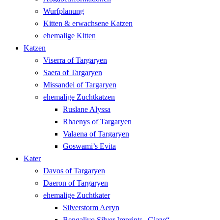
Wurfplanung
Kitten & erwachsene Katzen
ehemalige Kitten
Katzen
Viserra of Targaryen
Saera of Targaryen
Missandei of Targaryen
ehemalige Zuchtkatzen
Ruslane Alyssa
Rhaenys of Targaryen
Valaena of Targaryen
Goswami’s Evita
Kater
Davos of Targaryen
Daeron of Targaryen
ehemalige Zuchtkater
Silverstorm Aeryn
Bengalivo Silver Imprints „Glaze“