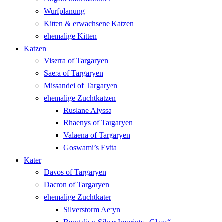
Wurfplanung
Kitten & erwachsene Katzen
ehemalige Kitten
Katzen
Viserra of Targaryen
Saera of Targaryen
Missandei of Targaryen
ehemalige Zuchtkatzen
Ruslane Alyssa
Rhaenys of Targaryen
Valaena of Targaryen
Goswami’s Evita
Kater
Davos of Targaryen
Daeron of Targaryen
ehemalige Zuchtkater
Silverstorm Aeryn
Bengalivo Silver Imprints „Glaze“